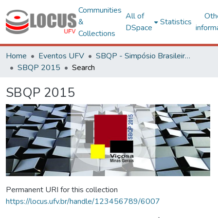
Communities
All of
Oth
&
Statistics
DSpace
inform
Collections
Home
Eventos UFV
SBQP - Simpósio Brasileiro de Qualidade do Projeto no Ambiente Construído
SBQP 2015
Search
SBQP 2015
Permanent URI for this collection
https://locus.ufv.br/handle/123456789/6007