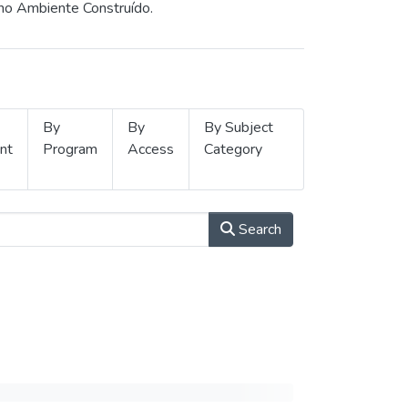
 no Ambiente Construído.
By
By
By Subject
nt
Program
Access
Category
Search