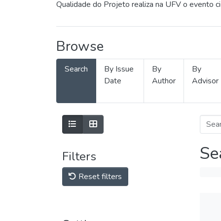
Qualidade do Projeto realiza na UFV o evento c
Browse
Search
By Issue
By
By
Date
Author
Advisor
Se
Filters
Reset filters