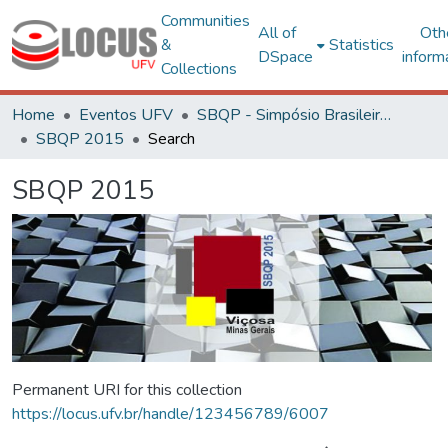
Communities
All of
Oth
&
Statistics
DSpace
inform
Collections
Home
Eventos UFV
SBQP - Simpósio Brasileiro de Qualidade do Projeto no Ambiente Construído
SBQP 2015
Search
SBQP 2015
Permanent URI for this collection
https://locus.ufv.br/handle/123456789/6007