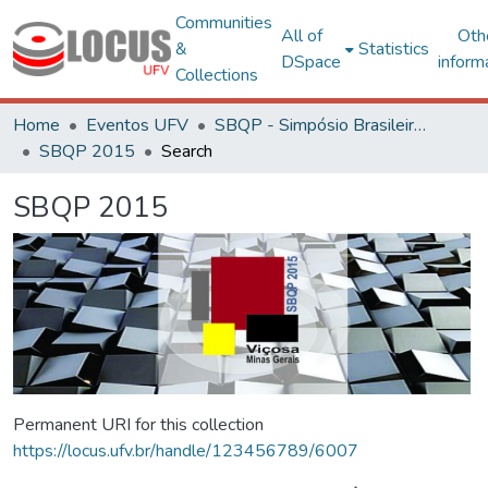
Communities
All of
Oth
&
Statistics
DSpace
inform
Collections
Home
Eventos UFV
SBQP - Simpósio Brasileiro de Qualidade do Projeto no Ambiente Construído
SBQP 2015
Search
SBQP 2015
Permanent URI for this collection
https://locus.ufv.br/handle/123456789/6007