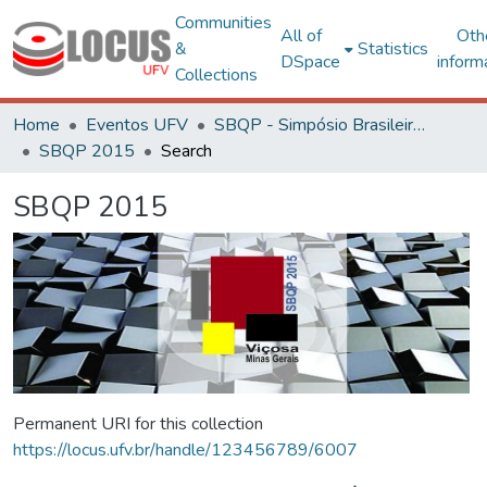
Communities
All of
Oth
&
Statistics
DSpace
inform
Collections
Home
Eventos UFV
SBQP - Simpósio Brasileiro de Qualidade do Projeto no Ambiente Construído
SBQP 2015
Search
SBQP 2015
Permanent URI for this collection
https://locus.ufv.br/handle/123456789/6007