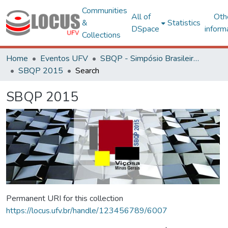
Communities
All of
Oth
&
Statistics
DSpace
inform
Collections
Home
Eventos UFV
SBQP - Simpósio Brasileiro de Qualidade do Projeto no Ambiente Construído
SBQP 2015
Search
SBQP 2015
Permanent URI for this collection
https://locus.ufv.br/handle/123456789/6007