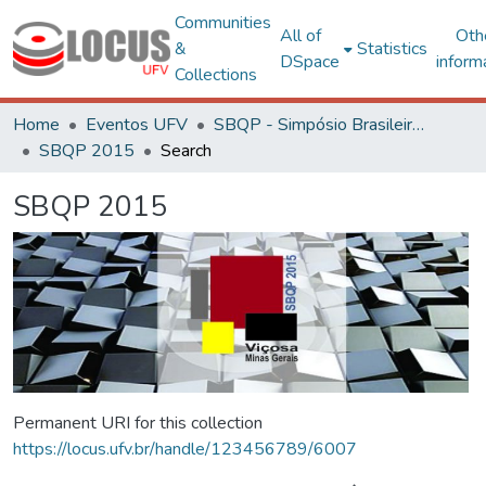
Communities
All of
Oth
&
Statistics
DSpace
inform
Collections
Home
Eventos UFV
SBQP - Simpósio Brasileiro de Qualidade do Projeto no Ambiente Construído
SBQP 2015
Search
SBQP 2015
Permanent URI for this collection
https://locus.ufv.br/handle/123456789/6007