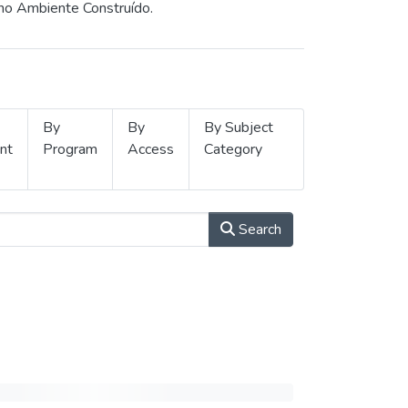
 no Ambiente Construído.
By
By
By Subject
nt
Program
Access
Category
Search