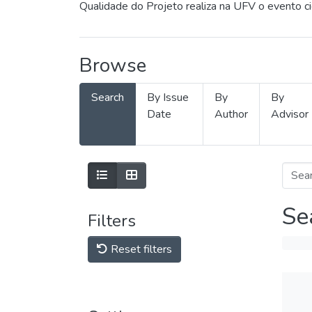
Qualidade do Projeto realiza na UFV o evento c
Browse
Search
By Issue
By
By
Date
Author
Advisor
Se
Filters
Reset filters