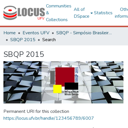
Communities
All of
Oth
&
Statistics
DSpace
inform
Collections
Home
Eventos UFV
SBQP - Simpósio Brasileiro de Qualidade do Projeto no Ambiente Construído
SBQP 2015
Search
SBQP 2015
Permanent URI for this collection
https://locus.ufv.br/handle/123456789/6007