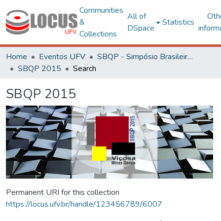
Communities
All of
Oth
&
Statistics
DSpace
inform
Collections
Home
Eventos UFV
SBQP - Simpósio Brasileiro de Qualidade do Projeto no Ambiente Construído
SBQP 2015
Search
SBQP 2015
Permanent URI for this collection
https://locus.ufv.br/handle/123456789/6007