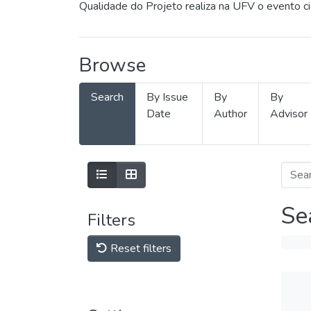
Qualidade do Projeto realiza na UFV o evento c
Browse
Search
By Issue
By
By
Date
Author
Advisor
Se
Filters
Reset filters