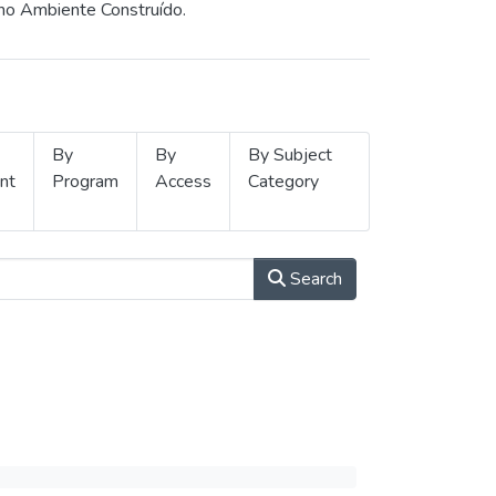
 no Ambiente Construído.
By
By
By Subject
nt
Program
Access
Category
Search