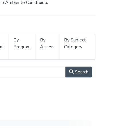
 no Ambiente Construído.
By
By
By Subject
nt
Program
Access
Category
Search