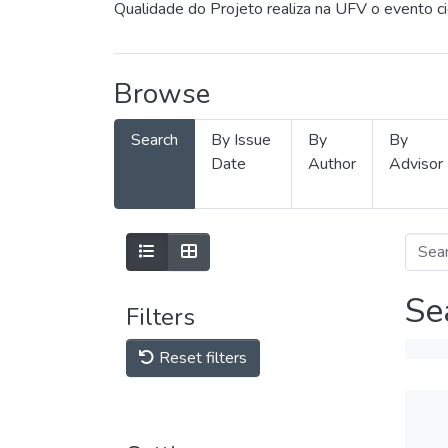
Qualidade do Projeto realiza na UFV o evento c
Browse
Search
By Issue
By
By
Date
Author
Advisor
Se
Filters
Reset filters