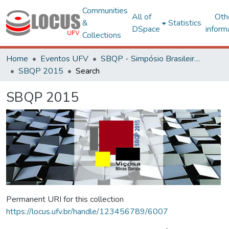
Communities
All of
Oth
&
Statistics
DSpace
inform
Collections
Home
Eventos UFV
SBQP - Simpósio Brasileiro de Qualidade do Projeto no Ambiente Construído
SBQP 2015
Search
SBQP 2015
Permanent URI for this collection
https://locus.ufv.br/handle/123456789/6007