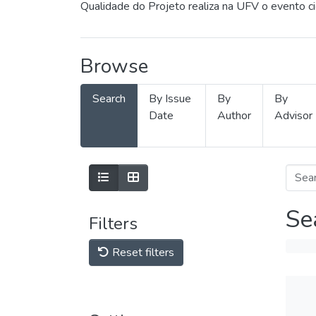
Qualidade do Projeto realiza na UFV o evento c
Browse
Search
By Issue
By
By
Date
Author
Advisor
Se
Filters
Reset filters