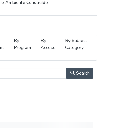
 no Ambiente Construído.
By
By
By Subject
nt
Program
Access
Category
Search