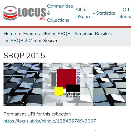
Communities
All of
Oth
&
Statistics
DSpace
inform
Collections
Home
Eventos UFV
SBQP - Simpósio Brasileiro de Qualidade do Projeto no Ambiente Construído
SBQP 2015
Search
SBQP 2015
Permanent URI for this collection
https://locus.ufv.br/handle/123456789/6007