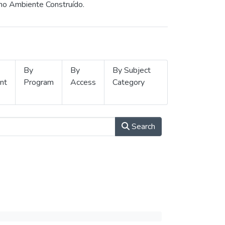
 no Ambiente Construído.
By
By
By Subject
nt
Program
Access
Category
Search