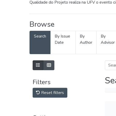
Qualidade do Projeto realiza na UFV o evento c
Browse
Search
By Issue
By
By
Date
Author
Advisor
Se
Filters
Reset filters