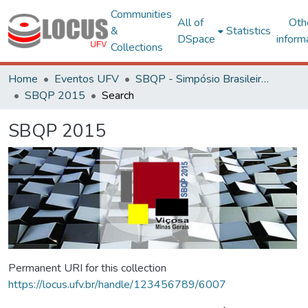
Communities
All of
Oth
&
Statistics
DSpace
inform
Collections
Home
Eventos UFV
SBQP - Simpósio Brasileiro de Qualidade do Projeto no Ambiente Construído
SBQP 2015
Search
SBQP 2015
Permanent URI for this collection
https://locus.ufv.br/handle/123456789/6007