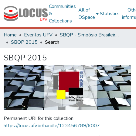
Communities
All of
Oth
&
Statistics
DSpace
inform
Collections
Home
Eventos UFV
SBQP - Simpósio Brasileiro de Qualidade do Projeto no Ambiente Construído
SBQP 2015
Search
SBQP 2015
Permanent URI for this collection
https://locus.ufv.br/handle/123456789/6007