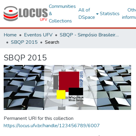
Communities
All of
Oth
&
Statistics
DSpace
inform
Collections
Home
Eventos UFV
SBQP - Simpósio Brasileiro de Qualidade do Projeto no Ambiente Construído
SBQP 2015
Search
SBQP 2015
Permanent URI for this collection
https://locus.ufv.br/handle/123456789/6007