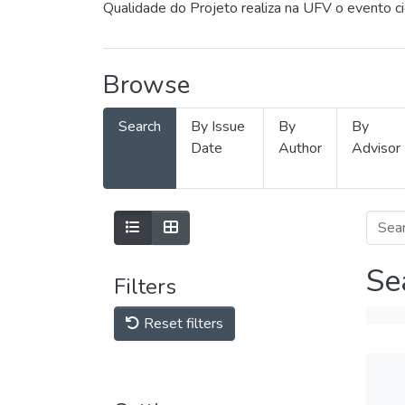
Qualidade do Projeto realiza na UFV o evento c
Browse
Search
By Issue
By
By
Date
Author
Advisor
Se
Filters
Reset filters