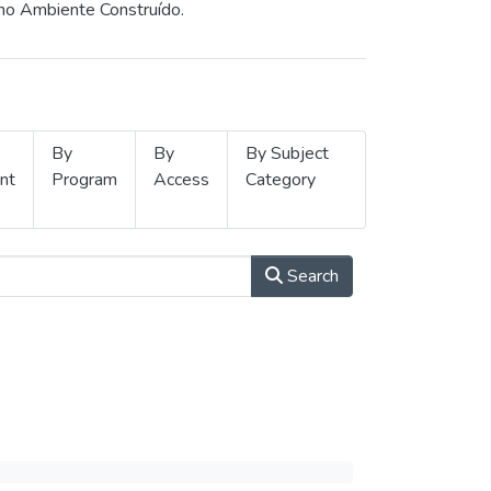
 no Ambiente Construído.
By
By
By Subject
nt
Program
Access
Category
Search