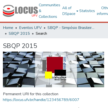
Communities
All of
Oth
&
Statistics
DSpace
inform
Collections
Home
Eventos UFV
SBQP - Simpósio Brasileiro de Qualidade do Projeto no Ambiente Construído
SBQP 2015
Search
SBQP 2015
Permanent URI for this collection
https://locus.ufv.br/handle/123456789/6007