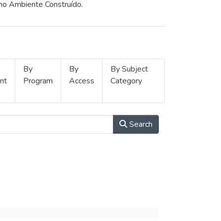
 no Ambiente Construído.
By
By
By Subject
nt
Program
Access
Category
Search