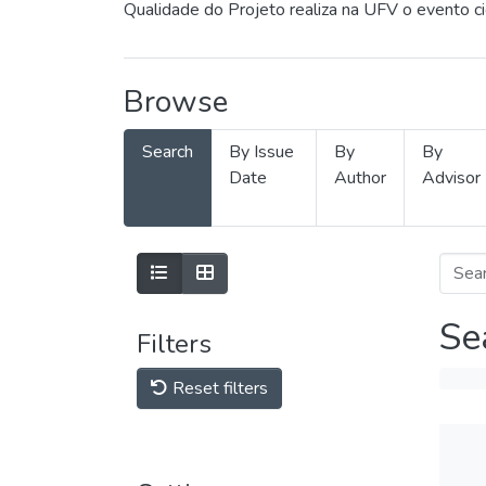
Qualidade do Projeto realiza na UFV o evento c
Browse
Search
By Issue
By
By
Date
Author
Advisor
Se
Filters
Reset filters