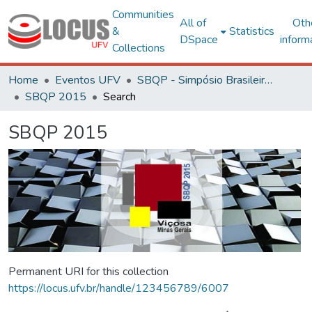
Communities
All of
Oth
&
Statistics
DSpace
inform
Collections
Home
Eventos UFV
SBQP - Simpósio Brasileiro de Qualidade do Projeto no Ambiente Construído
SBQP 2015
Search
SBQP 2015
Permanent URI for this collection
https://locus.ufv.br/handle/123456789/6007