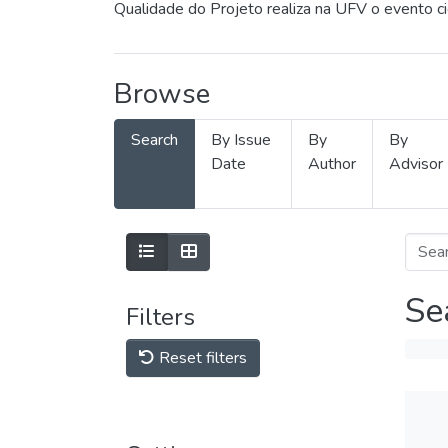
Qualidade do Projeto realiza na UFV o evento c
Browse
Search
By Issue
By
By
Date
Author
Advisor
Se
Filters
Reset filters