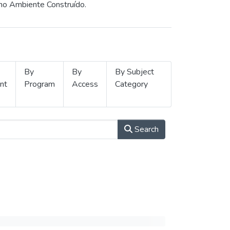
 no Ambiente Construído.
By
By
By Subject
nt
Program
Access
Category
Search