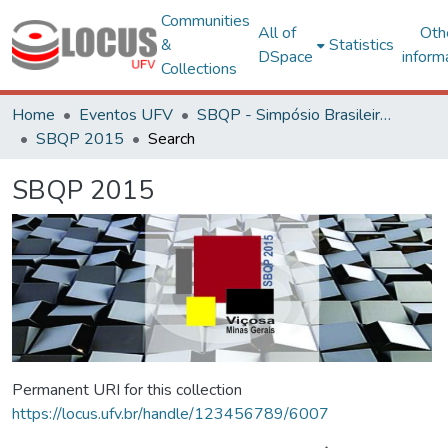
Communities
All of
Oth
&
Statistics
DSpace
inform
Collections
Home
Eventos UFV
SBQP - Simpósio Brasileiro de Qualidade do Projeto no Ambiente Construído
SBQP 2015
Search
SBQP 2015
Permanent URI for this collection
https://locus.ufv.br/handle/123456789/6007