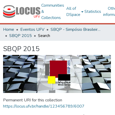
Communities
All of
Oth
&
Statistics
DSpace
inform
Collections
Home
Eventos UFV
SBQP - Simpósio Brasileiro de Qualidade do Projeto no Ambiente Construído
SBQP 2015
Search
SBQP 2015
Permanent URI for this collection
https://locus.ufv.br/handle/123456789/6007