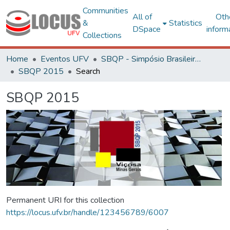
Communities
All of
Oth
&
Statistics
DSpace
inform
Collections
Home
Eventos UFV
SBQP - Simpósio Brasileiro de Qualidade do Projeto no Ambiente Construído
SBQP 2015
Search
SBQP 2015
Permanent URI for this collection
https://locus.ufv.br/handle/123456789/6007