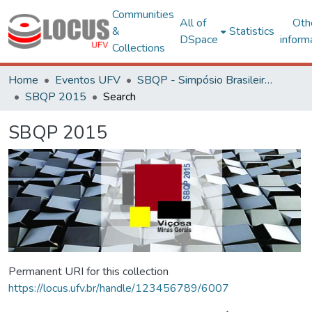
Communities
All of
Oth
&
Statistics
DSpace
inform
Collections
Home
Eventos UFV
SBQP - Simpósio Brasileiro de Qualidade do Projeto no Ambiente Construído
SBQP 2015
Search
SBQP 2015
Permanent URI for this collection
https://locus.ufv.br/handle/123456789/6007