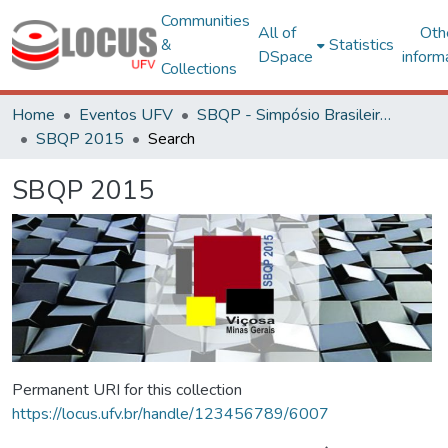
Communities
All of
Oth
&
Statistics
DSpace
inform
Collections
Home
Eventos UFV
SBQP - Simpósio Brasileiro de Qualidade do Projeto no Ambiente Construído
SBQP 2015
Search
SBQP 2015
Permanent URI for this collection
https://locus.ufv.br/handle/123456789/6007