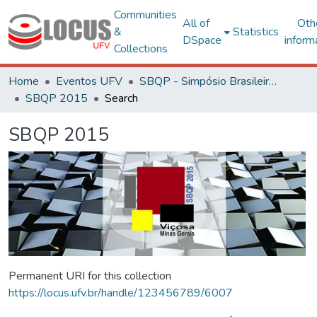
Communities
All of
Oth
&
Statistics
DSpace
inform
Collections
Home
Eventos UFV
SBQP - Simpósio Brasileiro de Qualidade do Projeto no Ambiente Construído
SBQP 2015
Search
SBQP 2015
Permanent URI for this collection
https://locus.ufv.br/handle/123456789/6007