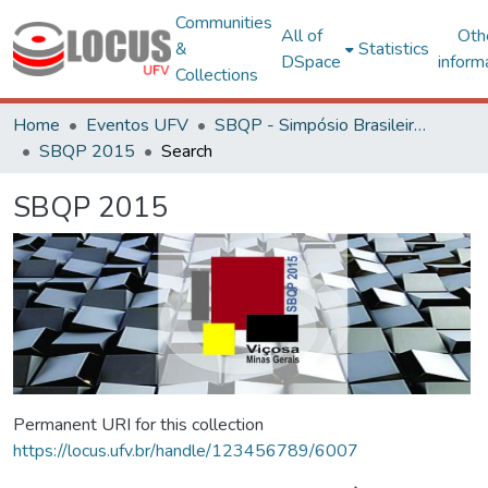
Communities
All of
Oth
&
Statistics
DSpace
inform
Collections
Home
Eventos UFV
SBQP - Simpósio Brasileiro de Qualidade do Projeto no Ambiente Construído
SBQP 2015
Search
SBQP 2015
Permanent URI for this collection
https://locus.ufv.br/handle/123456789/6007