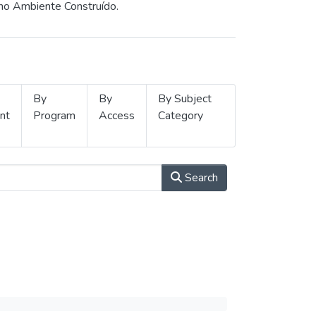
 no Ambiente Construído.
By
By
By Subject
nt
Program
Access
Category
Search