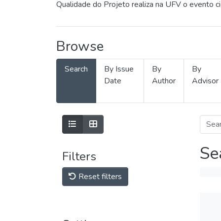
Qualidade do Projeto realiza na UFV o evento c
Browse
Search
By Issue
By
By
Date
Author
Advisor
Se
Filters
Reset filters