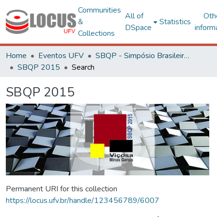
Communities
All of
Oth
&
Statistics
DSpace
inform
Collections
Home
Eventos UFV
SBQP - Simpósio Brasileiro de Qualidade do Projeto no Ambiente Construído
SBQP 2015
Search
SBQP 2015
Permanent URI for this collection
https://locus.ufv.br/handle/123456789/6007