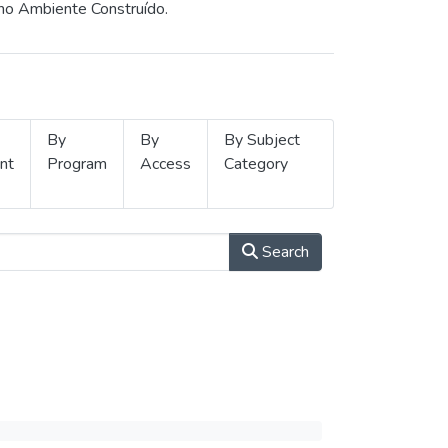
 no Ambiente Construído.
By
By
By Subject
nt
Program
Access
Category
Search