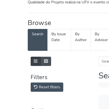
Qualidade do Projeto realiza na UFV o evento c
Browse
Search
By Issue
By
By
Date
Author
Advisor
Se
Filters
Reset filters