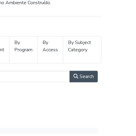
 no Ambiente Construído.
By
By
By Subject
nt
Program
Access
Category
Search