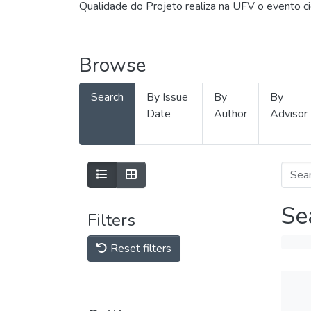
Qualidade do Projeto realiza na UFV o evento c
Browse
Search
By Issue
By
By
Date
Author
Advisor
Se
Filters
Reset filters