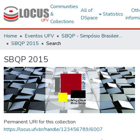
Communities
All of
Oth
&
Statistics
DSpace
inform
Collections
Home
Eventos UFV
SBQP - Simpósio Brasileiro de Qualidade do Projeto no Ambiente Construído
SBQP 2015
Search
SBQP 2015
Permanent URI for this collection
https://locus.ufv.br/handle/123456789/6007