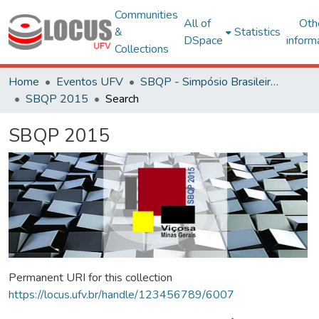
Communities
All of
Oth
&
Statistics
DSpace
inform
Collections
Home
Eventos UFV
SBQP - Simpósio Brasileiro de Qualidade do Projeto no Ambiente Construído
SBQP 2015
Search
SBQP 2015
Permanent URI for this collection
https://locus.ufv.br/handle/123456789/6007