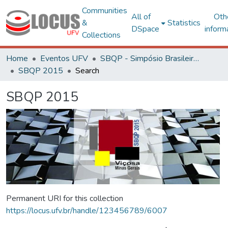
Communities
All of
Oth
&
Statistics
DSpace
inform
Collections
Home
Eventos UFV
SBQP - Simpósio Brasileiro de Qualidade do Projeto no Ambiente Construído
SBQP 2015
Search
SBQP 2015
Permanent URI for this collection
https://locus.ufv.br/handle/123456789/6007