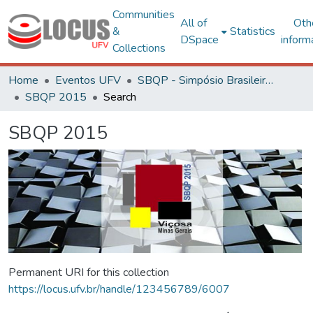
Communities
All of
Oth
&
Statistics
DSpace
inform
Collections
Home
Eventos UFV
SBQP - Simpósio Brasileiro de Qualidade do Projeto no Ambiente Construído
SBQP 2015
Search
SBQP 2015
Permanent URI for this collection
https://locus.ufv.br/handle/123456789/6007