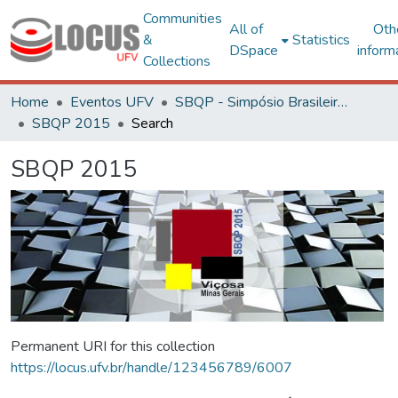
Communities
All of
Oth
&
Statistics
DSpace
inform
Collections
Home
Eventos UFV
SBQP - Simpósio Brasileiro de Qualidade do Projeto no Ambiente Construído
SBQP 2015
Search
SBQP 2015
Permanent URI for this collection
https://locus.ufv.br/handle/123456789/6007