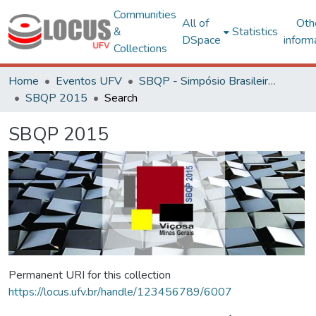
Communities
All of
Oth
&
Statistics
DSpace
inform
Collections
Home
Eventos UFV
SBQP - Simpósio Brasileiro de Qualidade do Projeto no Ambiente Construído
SBQP 2015
Search
SBQP 2015
Permanent URI for this collection
https://locus.ufv.br/handle/123456789/6007