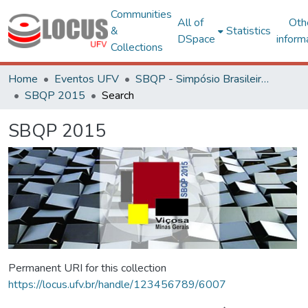
Communities
All of
Oth
&
Statistics
DSpace
inform
Collections
Home
Eventos UFV
SBQP - Simpósio Brasileiro de Qualidade do Projeto no Ambiente Construído
SBQP 2015
Search
SBQP 2015
Permanent URI for this collection
https://locus.ufv.br/handle/123456789/6007