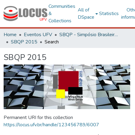
Communities
All of
Oth
&
Statistics
DSpace
inform
Collections
Home
Eventos UFV
SBQP - Simpósio Brasileiro de Qualidade do Projeto no Ambiente Construído
SBQP 2015
Search
SBQP 2015
Permanent URI for this collection
https://locus.ufv.br/handle/123456789/6007