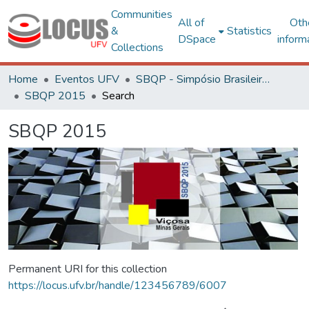
Communities
All of
Oth
&
Statistics
DSpace
inform
Collections
Home
Eventos UFV
SBQP - Simpósio Brasileiro de Qualidade do Projeto no Ambiente Construído
SBQP 2015
Search
SBQP 2015
Permanent URI for this collection
https://locus.ufv.br/handle/123456789/6007