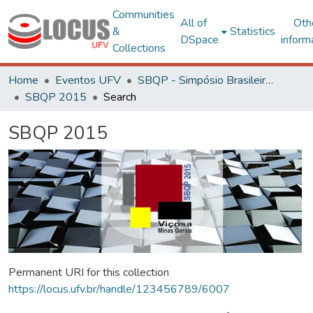
Communities
All of
Oth
&
Statistics
DSpace
inform
Collections
Home
Eventos UFV
SBQP - Simpósio Brasileiro de Qualidade do Projeto no Ambiente Construído
SBQP 2015
Search
SBQP 2015
Permanent URI for this collection
https://locus.ufv.br/handle/123456789/6007