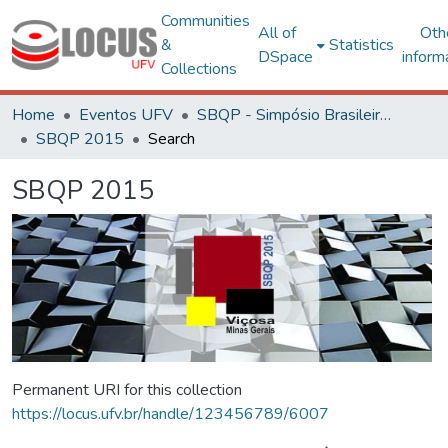
Communities
All of
Oth
&
Statistics
DSpace
inform
Collections
Home
Eventos UFV
SBQP - Simpósio Brasileiro de Qualidade do Projeto no Ambiente Construído
SBQP 2015
Search
SBQP 2015
Permanent URI for this collection
https://locus.ufv.br/handle/123456789/6007