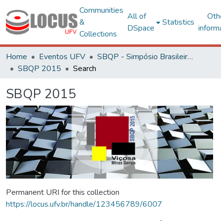
Communities
All of
Oth
&
Statistics
DSpace
inform
Collections
Home
Eventos UFV
SBQP - Simpósio Brasileiro de Qualidade do Projeto no Ambiente Construído
SBQP 2015
Search
SBQP 2015
Permanent URI for this collection
https://locus.ufv.br/handle/123456789/6007