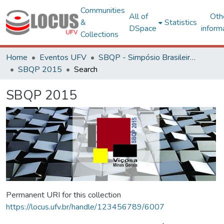
Communities
All of
Oth
&
Statistics
DSpace
inform
Collections
Home
Eventos UFV
SBQP - Simpósio Brasileiro de Qualidade do Projeto no Ambiente Construído
SBQP 2015
Search
SBQP 2015
Permanent URI for this collection
https://locus.ufv.br/handle/123456789/6007