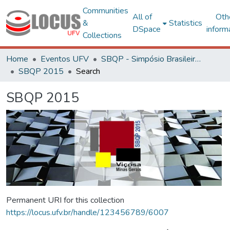
Communities
All of
Oth
&
Statistics
DSpace
inform
Collections
Home
Eventos UFV
SBQP - Simpósio Brasileiro de Qualidade do Projeto no Ambiente Construído
SBQP 2015
Search
SBQP 2015
Permanent URI for this collection
https://locus.ufv.br/handle/123456789/6007