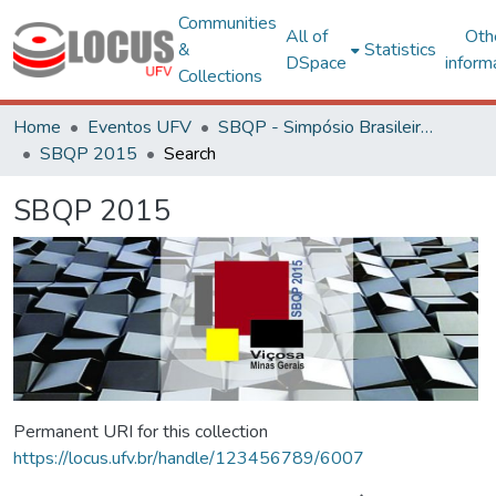
Communities
All of
Oth
&
Statistics
DSpace
inform
Collections
Home
Eventos UFV
SBQP - Simpósio Brasileiro de Qualidade do Projeto no Ambiente Construído
SBQP 2015
Search
SBQP 2015
Permanent URI for this collection
https://locus.ufv.br/handle/123456789/6007